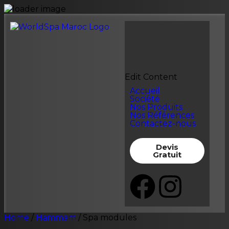
Edit Content
Accueil
Société
Nos Produits
Nos Références
Contactez-nous
Devis
Gratuit
Home
/
Hammam
/ Spa modules