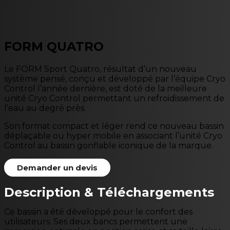
FORM QUATRO
Le FORM Sport Quatro, résultat d’un nouveau
système pensé, conçu et développé par l’équipe Cryo
Control l’année dernière, est doté de la meilleure
unité Cryo Control permettant un refroidissement de
l’eau au degré près.
Son format compact et léger rend ce nouveau bassin
déplaçable ou hyper mobile en associant l’unité Cryo
Control au bassin gonflable iconique de la marque.
Demander un devis
Description & Téléchargements
Ce bassin a été développé pour le confort des
utilisateurs. Ses deux bancs permettent une