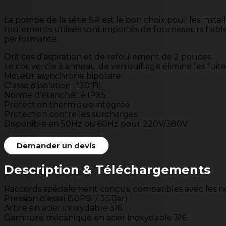
La pompe de la série SR est le bon choix pour les insta
roulements utilisés sont importés de fournisseurs fiable
performante.
Orifices d’aspiration et de refoulement de 2 pouces
Le couvercle à anneau de verrouillage élimine les fuites 
Moteur asynchrone bipolaire
Classe d’isolation : 130(B)
Norme d’étanchéité IPX5
Protection thermique intégrée
Protection contre les surcharges
Disponible en 50Hz ou 60Hz pour 220V/380V
Demander un devis
Description & Téléchargements
Raccords spécialement conçus, compatibles avec les n
Pression d’essai (50PSI / 3,5Bar)
Arbre en acier inoxydable 316
Garniture mécanique en acier inoxydable 316