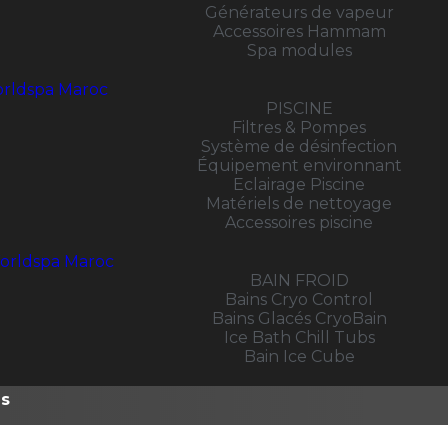
Générateurs de vapeur
Accessoires Hammam
Spa modules
PISCINE
Filtres & Pompes
Système de désinfection
Équipement environnant
Eclairage Piscine
Matériels de nettoyage
Accessoires piscine
BAIN FROID
Bains Cryo Control
Bains Glacés CryoBain
Ice Bath Chill Tubs
Bain Ice Cube
s
us